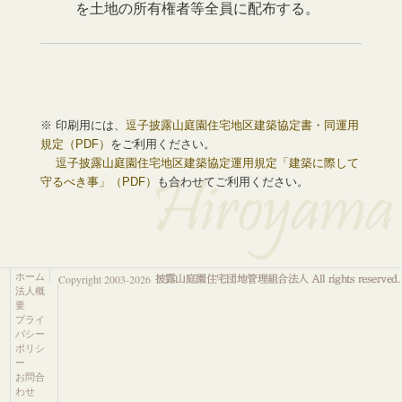
を土地の所有権者等全員に配布する。
※ 印刷用には、
逗子披露山庭園住宅地区建築協定書・同運用
規定（PDF）
をご利用ください。
逗子披露山庭園住宅地区建築協定運用規定「建築に際して
守るべき事」（PDF）
も合わせてご利用ください。
ホーム
Copyright 2003-2026
法人概
要
プライ
バシー
ポリシ
ー
お問合
わせ