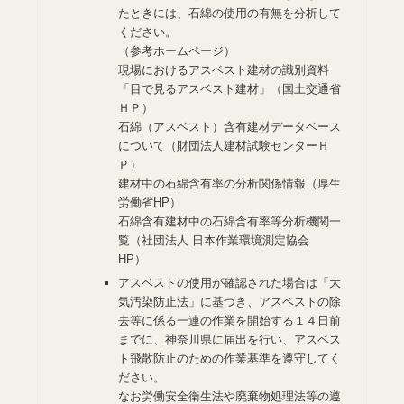
たときには、石綿の使用の有無を分析して
ください。
（参考ホームページ）
現場におけるアスベスト建材の識別資料
「目で見るアスベスト建材」（国土交通省
ＨＰ）
石綿（アスベスト）含有建材データベース
について（財団法人建材試験センターＨ
Ｐ）
建材中の石綿含有率の分析関係情報（厚生
労働省HP）
石綿含有建材中の石綿含有率等分析機関一
覧（社団法人 日本作業環境測定協会
HP）
アスベストの使用が確認された場合は「大
気汚染防止法」に基づき、アスベストの除
去等に係る一連の作業を開始する１４日前
までに、神奈川県に届出を行い、アスベス
ト飛散防止のための作業基準を遵守してく
ださい。
なお労働安全衛生法や廃棄物処理法等の遵