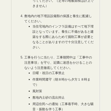
ってください。（芝等の地被面積は計上で
きません）
敷地内の地下埋設設備類の保護と養生に配慮し
てください。
当住宅地内のインフラ設備はすべて地下埋
設となっています。養生に不備があると建
築をする際にあらためて掘削工事が必要と
なることがありますので十分注意してくだ
さい。
工事を行うに当たり、工事期間中は「工事中の
注意事項」を守り、近隣に迷惑をかけることの
ないよう注意徹底してください。
日曜・祝日の工事禁止
作業時間遵守（朝８時から夕方１８時ま
で）
風対策
敷地内土砂の流出抑止
周辺住民への通知（工事着手時、大きな騒
音・振動を伴う工事）