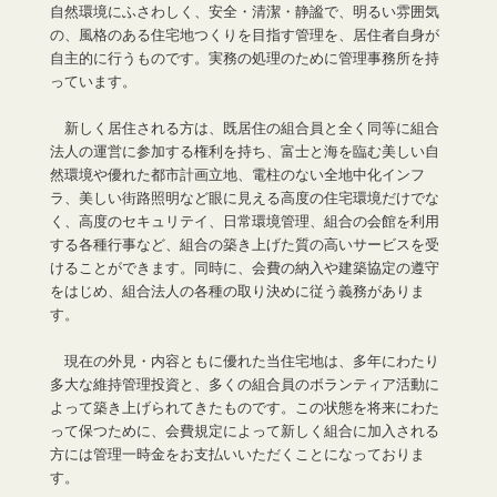
自然環境にふさわしく、安全・清潔・静謐で、明るい雰囲気
の、風格のある住宅地つくりを目指す管理を、居住者自身が
自主的に行うものです。実務の処理のために管理事務所を持
っています。
新しく居住される方は、既居住の組合員と全く同等に組合
法人の運営に参加する権利を持ち、富士と海を臨む美しい自
然環境や優れた都市計画立地、電柱のない全地中化インフ
ラ、美しい街路照明など眼に見える高度の住宅環境だけでな
く、高度のセキュリテイ、日常環境管理、組合の会館を利用
する各種行事など、組合の築き上げた質の高いサービスを受
けることができます。同時に、会費の納入や建築協定の遵守
をはじめ、組合法人の各種の取り決めに従う義務がありま
す。
現在の外見・内容ともに優れた当住宅地は、多年にわたり
多大な維持管理投資と、多くの組合員のボランティア活動に
よって築き上げられてきたものです。この状態を将来にわた
って保つために、会費規定によって新しく組合に加入される
方には管理一時金をお支払いいただくことになっておりま
す。