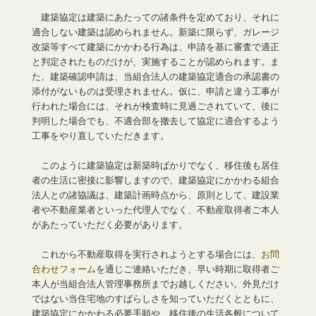
建築協定は建築にあたっての諸条件を定めており、それに
適合しない建築は認められません。新築に限らず、ガレージ
改築等すべて建築にかかわる行為は、申請を基に審査で適正
と判定されたものだけが、実施することが認められます。ま
た、建築確認申請は、当組合法人の建築協定適合の承認書の
添付がないものは受理されません。仮に、申請と違う工事が
行われた場合には、それが検査時に見過ごされていて、後に
判明した場合でも、不適合部を撤去して協定に適合するよう
工事をやり直していただきます。
このように建築協定は新築時ばかりでなく、移住後も居住
者の生活に密接に影響しますので、建築協定にかかわる組合
法人との諸協議は、建築計画時点から、原則として、建設業
者や不動産業者といった代理人でなく、不動産取得者ご本人
があたっていただく必要があります。
これから不動産取得を実行されようとする場合には、
お問
合わせフォーム
を通じご連絡いただき、早い時期に取得者ご
本人が当組合法人管理事務所までお越しください。外見だけ
ではない当住宅地のすばらしさを知っていただくとともに、
建築協定にかかわる必要手順や、移住後の生活各般について