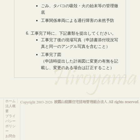
ごみ、タバコの吸殻・火の始末等の管理徹
底
工事関係車両による通行障害の未然予防
工事完了時に、下記書類を提出してください。
工事完了後の現場写真（申請書添付現況写
真と同一のアングル写真を含むこと）
工事完了図
（申請時提出した計画図に変更の有無を記
載し、変更のある場合は訂正すること）
ホーム
Copyright 2003-2026
法人概
要
プライ
バシー
ポリシ
ー
お問合