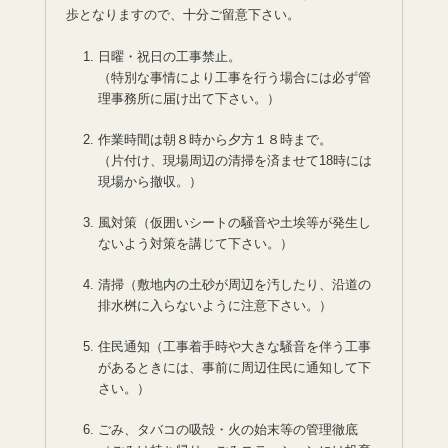
歩となりますので、十分ご留意下さい。
日曜・祝日の工事禁止。
（特別な事情により工事を行う場合には必ず管
理事務所に届け出て下さい。）
作業時間は朝８時から夕方１８時まで。
（片付け、現場周辺の清掃を済ませて18時には
現場から撤収。）
風対策（仮囲いシートの騒音や土埃等が発生し
ないよう対策を講じて下さい。）
清掃（敷地内の土砂が周辺を汚したり、沿道の
排水桝に入らないように注意下さい。）
住民通知（工事着手時や大きな騒音を伴う工事
があるときには、事前に周辺住民に通知して下
さい。）
ごみ、タバコの吸殻・火の始末等の管理徹底