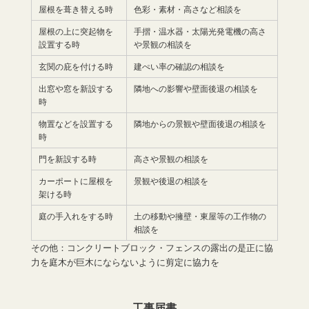
屋根を葺き替える時
色彩・素材・高さなど相談を
屋根の上に突起物を
手摺・温水器・太陽光発電機の高さ
設置する時
や景観の相談を
玄関の庇を付ける時
建ぺい率の確認の相談を
出窓や窓を新設する
隣地への影響や壁面後退の相談を
時
物置などを設置する
隣地からの景観や壁面後退の相談を
時
門を新設する時
高さや景観の相談を
カーポートに屋根を
景観や後退の相談を
架ける時
庭の手入れをする時
土の移動や擁壁・東屋等の工作物の
相談を
その他：コンクリートブロック・フェンスの露出の是正に協
力を庭木が巨木にならないように剪定に協力を
工事届書