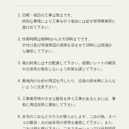
日曜・祝日の工事は禁止です。
特別な事情により工事を行う場合には必ず管理事務所に
届け出て下さい。
作業時間は朝8時からタ方18時までです。
片付け及び現場周辺の清掃を済ませて18時には現場か
ら撤収して下さい。
風の対策には十分配慮して下さい。仮囲いシートの騒音
や土埃等が発生しないよう対策を講じて下さい。
敷地内の土砂が周辺を汚したり、沿道の排水桝に入らな
いように注意下さい。
工事着手時や大きな騒音を伴う工事があるときには、事
前に周辺住民に通知して下さい。
弁当のごみなどカラスが散らかします。ごみの他、タバ
コの吸殻・火の始末等の管理を徹底して下さい。また、
ごみは持ち帰り下さい。ごみステーションでは分別回収